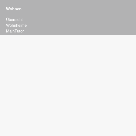
Wohnen
Übersicht
Wohnheime
MainTutor
Online-Bewerbung
Andere Anbieter
Mieterportal
Kontakt
BAföG
BAföG
AFBG (Aufstiegs-BAföG)
Beratung & Finanzierung
Beratung
Psychosozialberatung
Sozial- und Finanzierungsberatung
Rechtsberatung